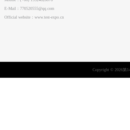
E-Mail：770520555@qq.com
Official website：www.test-expo.cn
Copyright © 